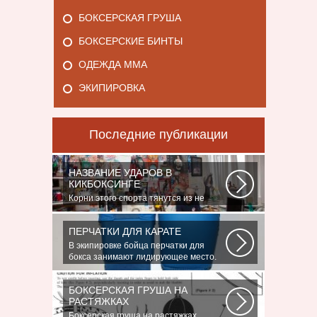
БОКСЕРСКАЯ ГРУША
БОКСЕРСКИЕ БИНТЫ
ОДЕЖДА ММА
ЭКИПИРОВКА
Последние публикации
НАЗВАНИЕ УДАРОВ В
КИКБОКСИНГЕ
Корни этого спорта тянутся из не
столь далеких 60-70-х годов XX века.
Родина...
ПЕРЧАТКИ ДЛЯ КАРАТЕ
В экипировке бойца перчатки для
бокса занимают лидирующее место.
Нужны...
БОКСЕРСКАЯ ГРУША НА
РАСТЯЖКАХ
Боксерская груша на растяжках