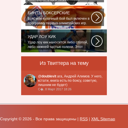
является незаменимым атрибутом
практически...
БИНТЫ БОКСЕРСКИЕ
Бокс или кулачный бой был включен в
программу первых олимпийских игр.
На...
УДАР ЛОУ КИК
Удар лоу кик наносится либо стопой,
либо нижней частью голени. Этот
удар...
Из Твиттера на тему
@
doublevit
ага, Андрей Алимов. У него,
кстати, книга есть по боксу, советую,
лишним не будет)
С�, 8 Март 2017 18:26
Copyright ©
2026 - Все права защищены |
RSS
|
XML Sitemap