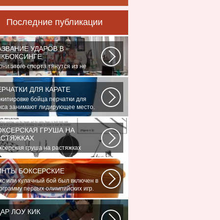
Последние публикации
АЗВАНИЕ УДАРОВ В
ИКБОКСИНГЕ
рни этого спорта тянутся из не
оль далеких 60-70-х годов XX века.
дина...
ЕРЧАТКИ ДЛЯ КАРАТЕ
экипировке бойца перчатки для
кса занимают лидирующее место.
жны...
ОКСЕРСКАЯ ГРУША НА
АСТЯЖКАХ
ксерская груша на растяжках
ляется незаменимым атрибутом
актически...
ИНТЫ БОКСЕРСКИЕ
кс или кулачный бой был включен в
ограмму первых олимпийских игр.
..
ДАР ЛОУ КИК