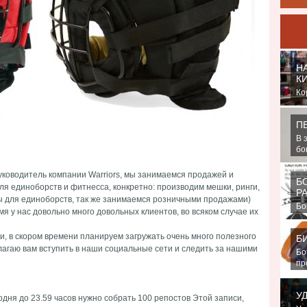
Н
К
Ко
ст
Ро
П
В 
бо
Ну
руководитель компании Warriors, мы занимаемся продажей и
Б
я единоборств и фитнесса, конкретно: производим мешки, ринги,
Р
 для единоборств, так же занимаемся розничными продажами)
Бо
мя у нас довольно много довольных клиентов, во всяком случае их
яв
пр
, в скором времени планируем загружать очень много полезного
Б
длагаю вам вступить в наши социальные сети и следить за нашими
Бо
пр
На.
У
одня до 23.59 часов нужно собрать 100 репостов Этой записи,