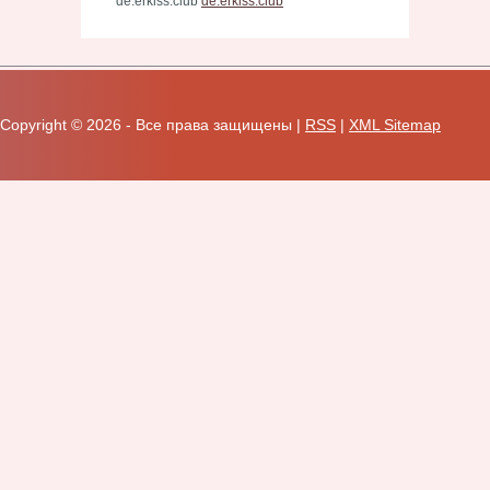
de.erkiss.club
de.erkiss.club
Copyright ©
2026 - Все права защищены |
RSS
|
XML Sitemap