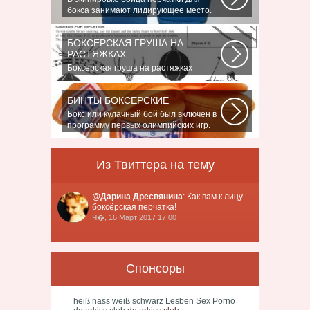
бокса занимают лидирующее место.
Нужны...
БОКСЕРСКАЯ ГРУША НА
РАСТЯЖКАХ
Боксерская груша на растяжках
является незаменимым атрибутом
практически...
БИНТЫ БОКСЕРСКИЕ
Бокс или кулачный бой был включен в
программу первых олимпийских игр.
На...
Из Твиттера на тему
@
Дарина Дресвянина
: Как вам к лицу
боксёрская перчатка!
Ч�, 16 Март 2017 17:00
Спонсоры
heiß nass weiß schwarz Lesben Sex Porno