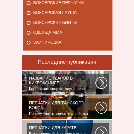
БОКСЕРСКИЕ ПЕРЧАТКИ
БОКСЕРСКАЯ ГРУША
БОКСЕРСКИЕ БИНТЫ
ОДЕЖДА ММА
ЭКИПИРОВКА
Последние публикации
НАЗВАНИЕ УДАРОВ В
КИКБОКСИНГЕ
Корни этого спорта тянутся из не
столь далеких 60-70-х годов XX века.
Родина...
ПЕРЧАТКИ ДЛЯ ТАЙСКОГО
БОКСА
Почему купить перчатки для бокса
выгоднее всего у нас в магазине?
Потому...
ПЕРЧАТКИ ДЛЯ КАРАТЕ
В экипировке бойца перчатки для