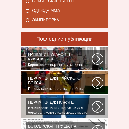
БОКСЕРСКИЕ БИНТЫ
ОДЕЖДА ММА
ЭКИПИРОВКА
Последние публикации
НАЗВАНИЕ УДАРОВ В
КИКБОКСИНГЕ
Корни этого спорта тянутся из не
столь далеких 60-70-х годов XX века.
Родина...
ПЕРЧАТКИ ДЛЯ ТАЙСКОГО
БОКСА
Почему купить перчатки для бокса
выгоднее всего у нас в магазине?
Потому...
ПЕРЧАТКИ ДЛЯ КАРАТЕ
В экипировке бойца перчатки для
бокса занимают лидирующее место.
Нужны...
БОКСЕРСКАЯ ГРУША НА