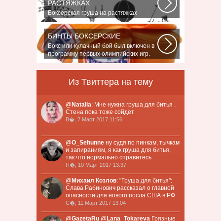
РАСТЯЖКАХ
Боксерская груша на растяжках
является незаменимым атрибутом
практически...
БИНТЫ БОКСЕРСКИЕ
Бокс или кулачный бой был включен в
программу первых олимпийских игр.
На...
Из Твиттера на тему
@
Natalia
: Мне нужна груша для битья .
Стена пока тоже сойдёт
В�, 7 Март 2017 11:56
@
O_Sehunne
ну судя по пинкам, тычкам
и запираниям, я как груша для битья,
так что нормально справитесь.
П�, 10 Март 2017 13:37
@
Михаил Козлов
: "Груша для битья":
Слава Рабинович рассказал о главной
опасности для нового посла США в РФ
С�, 11 Март 2017 13:04
@
GazetaRu
@
Lana_Tokareva
Грязные